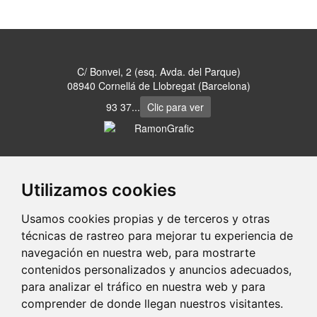
C/ Bonvei, 2 (esq. Avda. del Parque)
08940 Cornellá de Llobregat (Barcelona)
93 37...
Clic para ver
www.ramongrafic.es
Utilizamos cookies
Usamos cookies propias y de terceros y otras
portaldetuciudad.com
técnicas de rastreo para mejorar tu experiencia de
navegación en nuestra web, para mostrarte
-
-
-
Aviso Legal
Política de Privacidad
Política de Cookies
Control
contenidos personalizados y anuncios adecuados,
de Cookies
para analizar el tráfico en nuestra web y para
comprender de donde llegan nuestros visitantes.