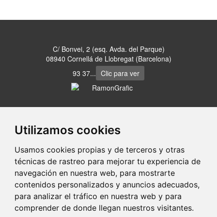
C/ Bonvei, 2 (esq. Avda. del Parque)
08940 Cornellá de Llobregat (Barcelona)
93 37...
Clic para ver
www.ramongrafic.es
Utilizamos cookies
Usamos cookies propias y de terceros y otras
portaldetuciudad.com
técnicas de rastreo para mejorar tu experiencia de
navegación en nuestra web, para mostrarte
-
-
-
Aviso Legal
Política de Privacidad
Política de Cookies
Control
contenidos personalizados y anuncios adecuados,
de Cookies
para analizar el tráfico en nuestra web y para
comprender de donde llegan nuestros visitantes.