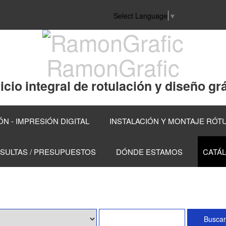
Select Language
▼
RamonGrafic
icio integral de rotulación y diseño grá
N - IMPRESIÓN DIGITAL
INSTALACIÓN Y MONTAJE RÓT
SULTAS / PRESUPUESTOS
DÓNDE ESTAMOS
CATÁ