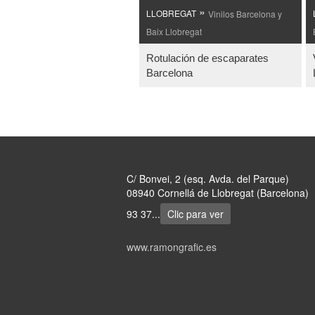
»
LLOBREGAT
Vinilos Barcelona y
Baix Llobregat
Rotulación de escaparates
Barcelona
C/ Bonvei, 2 (esq. Avda. del Parque)
08940 Cornellá de Llobregat (Barcelona)
93 37...
Clic para ver
www.ramongrafic.es